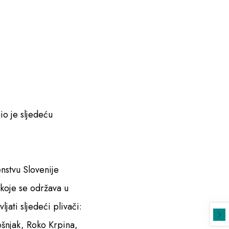
io je sljedeću
stvu Slovenije
koje se održava u
jati sljedeći plivači:
šnjak, Roko Krpina,