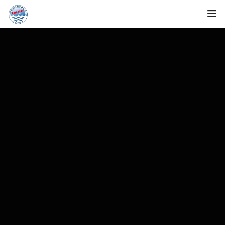
Naslovnica
O nama
Natjecanja
Rezultati
Dokumenti
Novosti
Fotogalerija
Kontakt