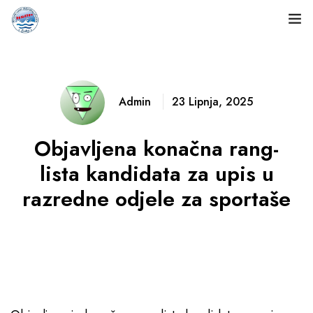
Naslovnica
O nama
Admin
23 Lipnja, 2025
Natjecanja
Objavljena konačna rang-
Rezultati
lista kandidata za upis u
razredne odjele za sportaše
Dokumenti
Novosti
Fotogalerija
Kontakt