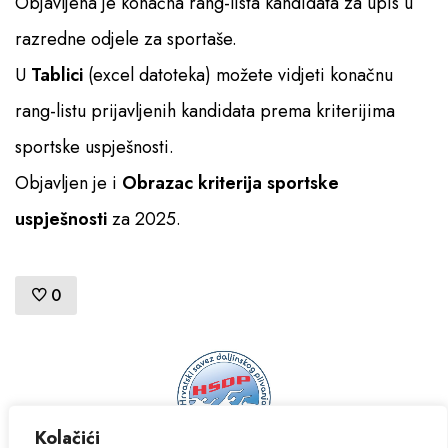
Objavljena je konačna rang-lista kandidata za upis u
razredne odjele za sportaše.
Pristup informacijama
U
Tablici
(excel datoteka) možete vidjeti konačnu
rang-listu prijavljenih kandidata prema kriterijima
sportske uspješnosti.
Objavljen je i
Obrazac kriterija sportske
uspješnosti
za 2025.
0
Kolačići