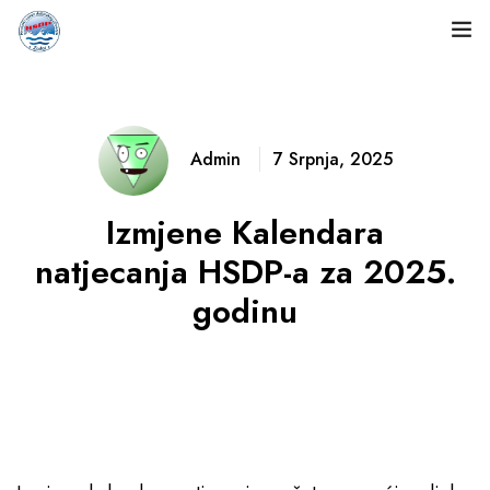
Naslovnica
O nama
Admin
7 Srpnja, 2025
Natjecanja
Izmjene Kalendara
Rezultati
natjecanja HSDP-a za 2025.
godinu
Dokumenti
Novosti
Fotogalerija
Kontakt