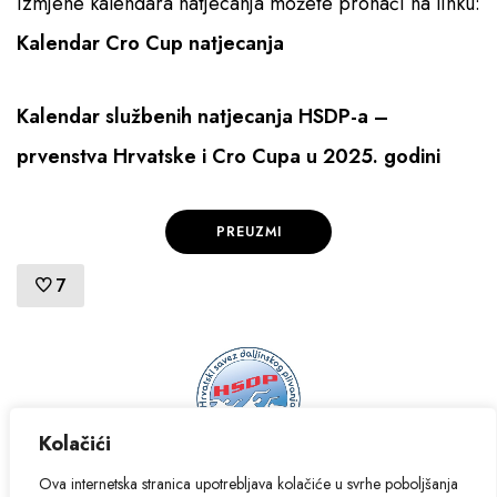
Izmjene kalendara natjecanja možete pronaći na linku:
Kalendar Cro Cup natjecanja
Pristup informacijama
Kalendar službenih natjecanja
HSDP-a –
prvenstva Hrvatske i Cro Cupa u 2025. godini
PREUZMI
7
Kolačići
© 2024. Hrvatski savez daljinskog plivanja - sva prava pridržana.
Ova internetska stranica upotrebljava kolačiće u svrhe poboljšanja