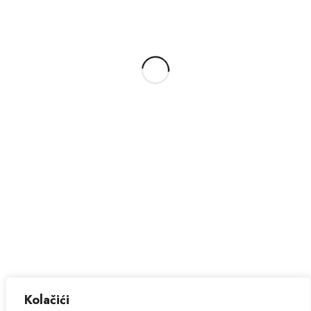
Pristup informacijama
Objavljena je
Startna lista
Otvorenog prvenstva
Hrvatske u daljinskom plivanju na 3000m u bazenima
koje se održava dana 23.11.2025.g. u Splitu.
.
83
Kolačići