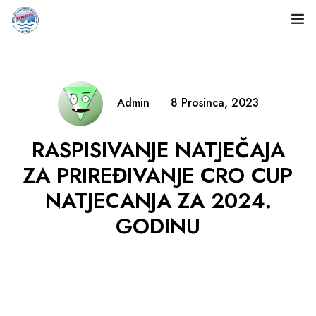
Naslovnica
O nama
Admin
8 Prosinca, 2023
Natjecanja
RASPISIVANJE NATJEČAJA
Rezultati
ZA PRIREĐIVANJE CRO CUP
NATJECANJA ZA 2024.
Dokumenti
GODINU
Novosti
Fotogalerija
Kontakt