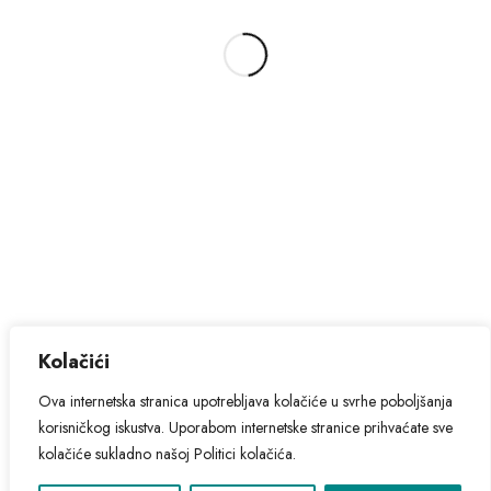
podataka za nastup na plivačkom maratonu Preko-
Zadar na mail
info@pkzadar.hr
ili prilikom upisivanja
Pristup informacijama
brojeva.
Privolu možete pronaći u odjeljku “Dokumenti”.
0
Kolačići
© 2024. Hrvatski savez daljinskog plivanja - sva prava pridržana.
Ova internetska stranica upotrebljava kolačiće u svrhe poboljšanja
korisničkog iskustva. Uporabom internetske stranice prihvaćate sve
kolačiće sukladno našoj Politici kolačića.
Kolačići