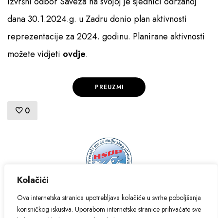
Izvršni odbor Saveza na svojoj je sjednici održanoj
dana 30.1.2024.g. u Zadru donio plan aktivnosti
Pristup informacijama
reprezentacije za 2024. godinu. Planirane aktivnosti
možete vidjeti
ovdje
.
PREUZMI
0
Kolačići
© 2024. Hrvatski savez daljinskog plivanja - sva prava pridržana.
Ova internetska stranica upotrebljava kolačiće u svrhe poboljšanja
korisničkog iskustva. Uporabom internetske stranice prihvaćate sve