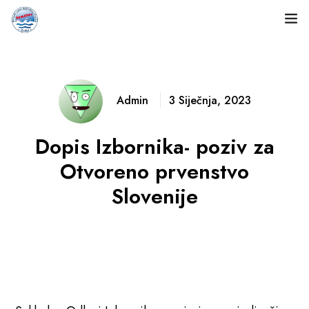
Naslovnica
O nama
Admin
3 Siječnja, 2023
Natjecanja
Dopis Izbornika- poziv za
Rezultati
Otvoreno prvenstvo
Slovenije
Dokumenti
Novosti
Fotogalerija
Kontakt