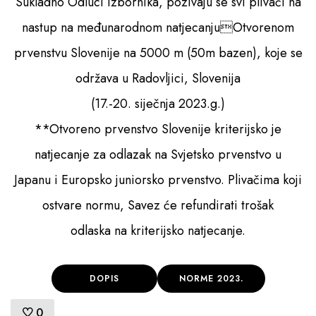
Sukladno Odluci Izbornika, pozivaju se svi plivači na
nastup na međunarodnom natjecanjuOtvorenom
Pristup informacijama
prvenstvu Slovenije na 5000 m (50m bazen), koje se
održava u Radovljici, Slovenija
(17.-20. siječnja 2023.g.)
**Otvoreno prvenstvo Slovenije kriterijsko je
natjecanje za odlazak na Svjetsko prvenstvo u
Japanu i Europsko juniorsko prvenstvo. Plivačima koji
ostvare normu, Savez će refundirati trošak
odlaska na kriterijsko natjecanje.
DOPIS
NORME 2023.
0